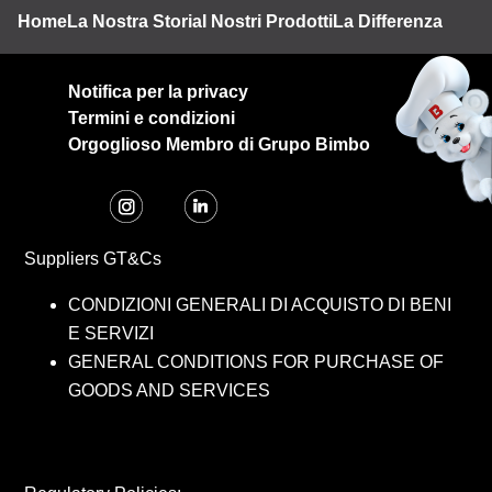
Footer
Home
La Nostra Storia
I Nostri Prodotti
La Differenza BQ
Nu
Notifica per la privacy
Termini e condizioni
Orgoglioso Membro di Grupo Bimbo
Suppliers GT&Cs
CONDIZIONI GENERALI DI ACQUISTO DI BENI
E SERVIZI
GENERAL CONDITIONS FOR PURCHASE OF
GOODS AND SERVICES