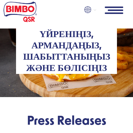
Skip
to
main
content
ҮЙРЕНІҢІЗ,
АРМАНДАҢЫЗ,
ШАБЫТТАНЫҢЫЗ
ЖӘНЕ БӨЛІСІҢІЗ
Press Releases