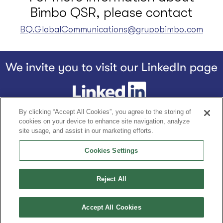
Bimbo QSR, please contact
BQ.GlobalCommunications@grupobimbo.com
By clicking “Accept All Cookies”, you agree to the storing of
Footer
cookies on your device to enhance site navigation, analyze
Home
БІЗДІҢ ТАРИХЫМЫЗ
Біздің өнімдер
BQ ЕРЕКШЕЛ
site usage, and assist in our marketing efforts.
Cookies Settings
Құпиялылық туралы мәлімдеме
Шарттар және талаптар
Reject All
Grupo Bimbo компаниясының құрметті мүшесі
Accept All Cookies