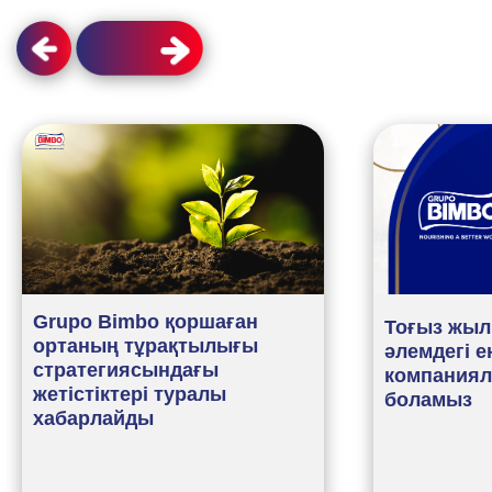
Grupo Bimbo қоршаған
Тоғыз жыл
ортаның тұрақтылығы
әлемдегі е
стратегиясындағы
компаниял
жетістіктері туралы
боламыз
хабарлайды