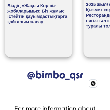
2025 жыл
Біздің «Жақсы Көрші»
Қызмет кө
жобаларымыз: Біз жұмыс
Ресторанд
істейтін қауымдастықтарға
негізгі алт
қайтарым жасау
туралы то
@bimbo_qsr
For more information about