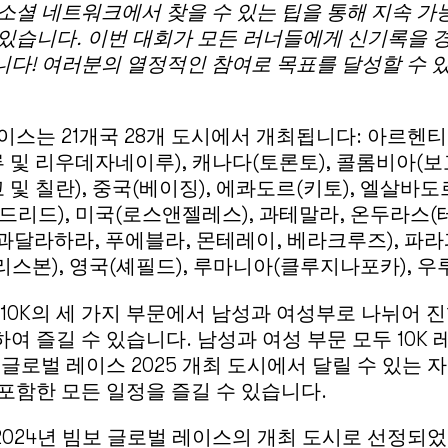
소셜 네트워크에서 찾을 수 있는 팁을 통해 지속 가
 있습니다.
이번 대회가 모든 러너들에게 신기록을 경
니다!
여러분의 열정적인 참여로 목표를 달성할 수 
이스는 21개국 28개 도시에서 개최됩니다: 아르
루 및 리우데자네이루), 캐나다(토론토), 콜롬비아(보
 및 칠란), 중국(베이징), 에콰도르(키토), 엘살바
드리드), 미국(로스앤젤레스), 과테말라, 온두라스(
, 과달라하라, 푸에블라, 몬테레이, 베라크루즈), 파라
(리스본), 영국(셰필드), 루마니아(클루지나포카), 
K, 10K의 세 가지 부문에서 남성과 여성부로 나뉘어 
여 즐길 수 있습니다. 남성과 여성 부문 모두 10K
글로벌 레이스 2025 개최 도시에서 달릴 수 있는 자
포함한 모든 일정을 즐길 수 있습니다.
024년 빔보 글로벌 레이스의 개최 도시로 선정되