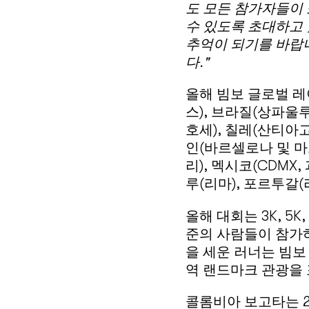
도 모든 참가자들이 
수 있도록 초대하고
추억이 되기를 바랍
다."
올해 빔보 글로벌 레
스), 브라질(상파울
호세), 칠레(산티아고
인(바르셀로나 및 마
리), 멕시코(CDMX
루(리마), 포르투갈
올해 대회는 3K, 5
준의 사람들이 참가하
을 세운 러너는 빔보 
역 랜드마크 관광을 
콜롬비아 보고타는 2