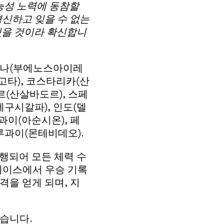
능성 노력에 동참할
신하고 잊을 수 없는
있을 것이라 확신합니
헨티나(부에노스아이레
고타), 코스타리카(산
도르(산살바도르), 스페
테구시갈파), 인도(델
과이(아순시온), 페
우루과이(몬테비데오).
진행되어 모든 체력 수
 레이스에서 우승 기록
격을 얻게 되며, 지
었습니다.