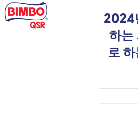
Skip
to
main
202
content
하는
로 하