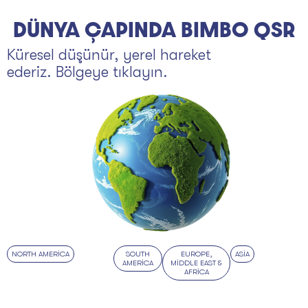
DÜNYA ÇAPINDA BIMBO QSR
Küresel düşünür, yerel hareket
ederiz. Bölgeye tıklayın.
NORTH AMERICA
SOUTH
EUROPE,
ASIA
AMERICA
MIDDLE EAST &
AFRICA