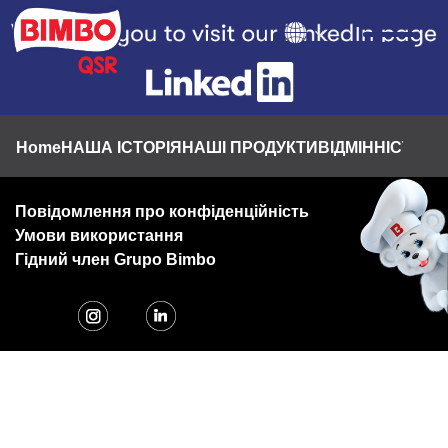
Skip
to
main
content
Footer
Home
НАША ІСТОРІЯ
НАШІ ПРОДУКТИ
ВІДМІННІСТЬ B
Повідомлення про конфіденційність
Умови використання
Гідний член Grupo Bimbo