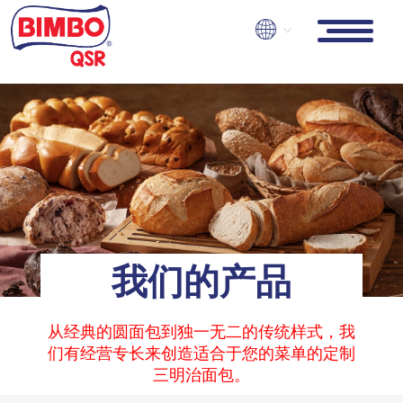
Skip
to
main
content
我们的产品
从经典的圆面包到独一无二的传统样式，我
们有经营专长来创造适合于您的菜单的定制
三明治面包。