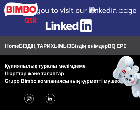
Skip
to
main
content
Footer
Home
БІЗДІҢ ТАРИХЫМЫЗ
Біздің өнімдер
BQ ЕРЕКШЕЛ
Құпиялылық туралы мәлімдеме
Шарттар және талаптар
Grupo Bimbo компаниясының құрметті мүшесі