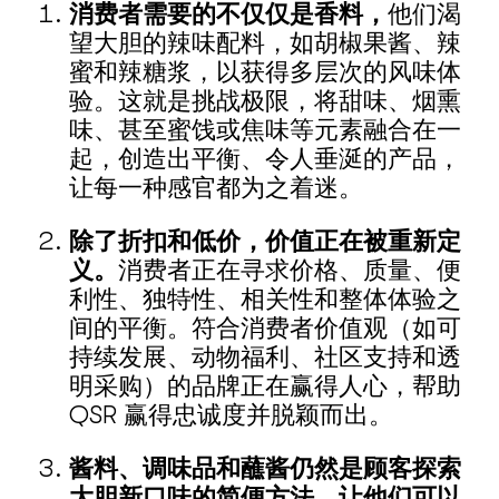
消费者需要的不仅仅是香料，
他们渴
望大胆的辣味配料，如胡椒果酱、辣
蜜和辣糖浆，以获得多层次的风味体
验。这就是挑战极限，将甜味、烟熏
味、甚至蜜饯或焦味等元素融合在一
起，创造出平衡、令人垂涎的产品，
让每一种感官都为之着迷。
除了折扣和低价，价值正在被重新定
义。
消费者正在寻求价格、质量、便
利性、独特性、相关性和整体体验之
间的平衡。符合消费者价值观（如可
持续发展、动物福利、社区支持和透
明采购）的品牌正在赢得人心，帮助
QSR 赢得忠诚度并脱颖而出。
酱料、调味品和蘸酱仍然是顾客探索
大胆新口味的简便方法，让他们可以