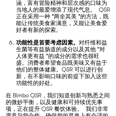
涵，富有冒险精神和层次感的口味为
当地人的最爱增添了现代气息。 QSR
正在采用一种 "两全其美 "的方法，既
能让传统美食家满意，又能让美食爱
好者有新的探索。
功能性是首要考虑因素。
对纤维和益
生菌等有益肠道的成分以及其他 "对
人体更有益 "的成分的需求也很旺
盛。消费者希望食品既美味又有益于
他们的整体健康。QSR 可以进行创
新，在不影响口味的前提下加入这些
功能性的好处。
在 Bimbo QSR，我们知道创新与熟悉之间
的微妙平衡，以及健康和可持续优先事
项，正在提升 QSR 餐饮体验。 我们非常
愿意与您合作，确保您的菜单上有合适的